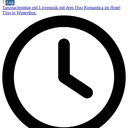
7
Aug.
Tanznachmittag mit Livemusik mit dem Duo Romantica im Hotel
Töss in Winterthur.