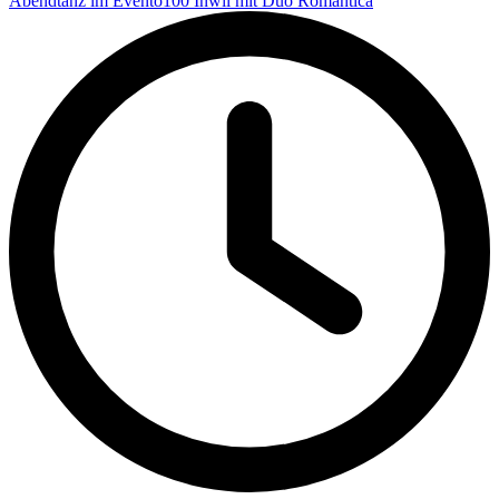
Abendtanz im Evento100 Inwil mit Duo Romantica