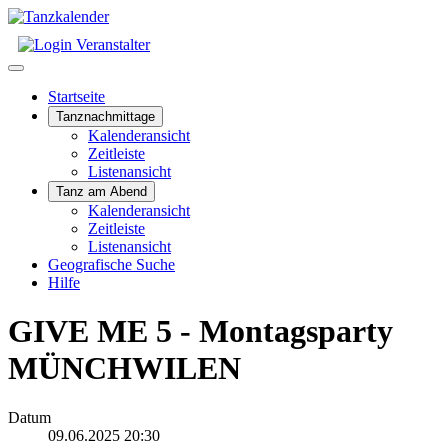
Startseite
Tanznachmittage
Kalenderansicht
Zeitleiste
Listenansicht
Tanz am Abend
Kalenderansicht
Zeitleiste
Listenansicht
Geografische Suche
Hilfe
GIVE ME 5 - Montagsparty
MÜNCHWILEN
Datum
09.06.2025
20:30