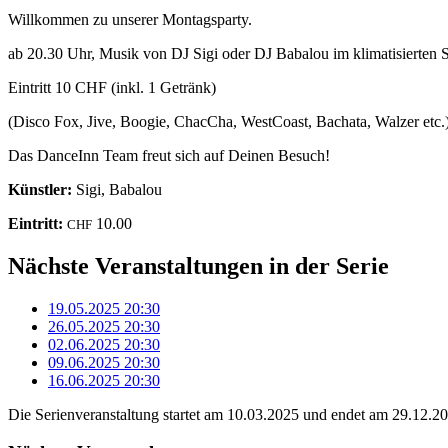
Willkommen zu unserer Montagsparty.
ab 20.30 Uhr, Musik von DJ Sigi oder DJ Babalou im klimatisierte
Eintritt 10 CHF (inkl. 1 Getränk)
(Disco Fox, Jive, Boogie, ChacCha, WestCoast, Bachata, Walzer etc.
Das DanceInn Team freut sich auf Deinen Besuch!
Künstler:
Sigi, Babalou
Eintritt:
10.00
CHF
Nächste Veranstaltungen in der Serie
19.05.2025
20:30
26.05.2025
20:30
02.06.2025
20:30
09.06.2025
20:30
16.06.2025
20:30
Die Serienveranstaltung startet am 10.03.2025 und endet am 29.12.2