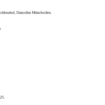
n Schlosshof, DanceInn Münchwilen.
)
025.