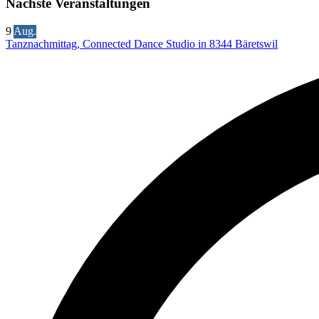
Nächste Veranstaltungen
9
Aug.
Tanznachmittag, Connected Dance Studio in 8344 Bäretswil