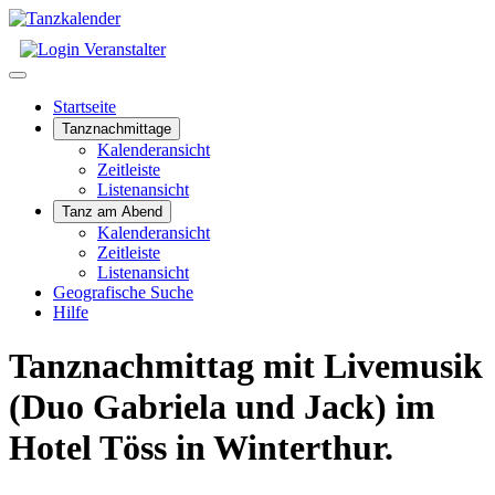
Startseite
Tanznachmittage
Kalenderansicht
Zeitleiste
Listenansicht
Tanz am Abend
Kalenderansicht
Zeitleiste
Listenansicht
Geografische Suche
Hilfe
Tanznachmittag mit Livemusik
(Duo Gabriela und Jack) im
Hotel Töss in Winterthur.