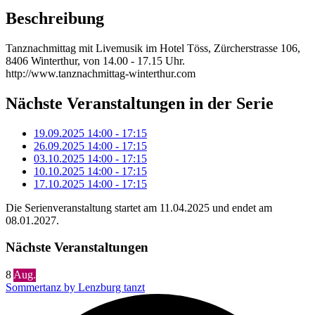
Beschreibung
Tanznachmittag mit Livemusik im Hotel Töss, Zürcherstrasse 106,
8406 Winterthur, von 14.00 - 17.15 Uhr.
http://www.tanznachmittag-winterthur.com
Nächste Veranstaltungen in der Serie
19.09.2025
14:00
-
17:15
26.09.2025
14:00
-
17:15
03.10.2025
14:00
-
17:15
10.10.2025
14:00
-
17:15
17.10.2025
14:00
-
17:15
Die Serienveranstaltung startet am 11.04.2025 und endet am
08.01.2027.
Nächste Veranstaltungen
8
Aug.
Sommertanz by Lenzburg tanzt