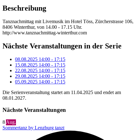
Beschreibung
Tanznachmittag mit Livemusik im Hotel Töss, Zürcherstrasse 106,
8406 Winterthur, von 14.00 - 17.15 Uhr.
http://www.tanznachmittag-winterthur.com
Nächste Veranstaltungen in der Serie
08.08.2025
14:00
-
17:15
15.08.2025
14:00
-
17:15
22.08.2025
14:00
-
17:15
29.08.2025
14:00
-
17:15
05.09.2025
14:00
-
17:15
Die Serienveranstaltung startet am 11.04.2025 und endet am
08.01.2027.
Nächste Veranstaltungen
8
Aug.
Sommertanz by Lenzburg tanzt